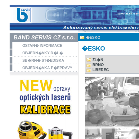
�ESKO
OSTAN� INFORMACE
�ESKO
OBJEDN�VKY D�L�
ZL�N
SB�RN� ST�EDISKA
BRNO
OBJEDN�VKA P�EPRAVY
LIBEREC